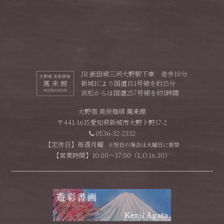
JR 飯田線三河大野駅下車 徒歩10分
新城ICより国道151号線を約15分
浜松からは国道257号線を約1時間
大野宿 美術珈琲 鳳来館
〒441-1615
愛知県新城市大野上野17-2
0536-32-2332
【定休日】毎週月曜
※祝日の場合は火曜日に振替
【営業時間】10:00〜17:00
（L.O.16:30）