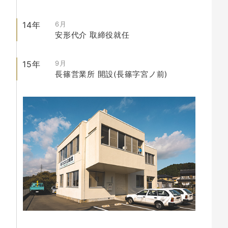
14年
6月
安形代介
取締役就任
15年
9月
長篠営業所
開設(長篠字宮ノ前)