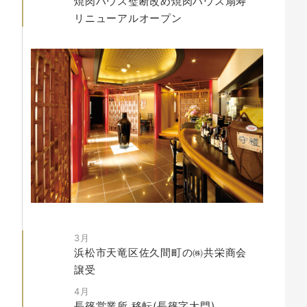
焼肉ハウス璧断改め
焼肉ハウス扇寿
リニューアルオープン
3月
浜松市天竜区佐久間町の㈱共栄商会
譲受
4月
長篠営業所
移転
(長篠字大門)