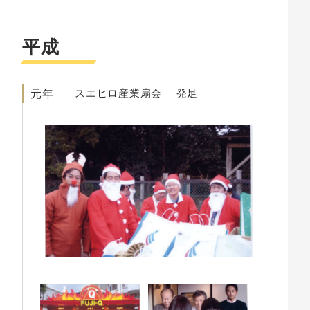
平成
元年
スエヒロ産業
扇会
発足