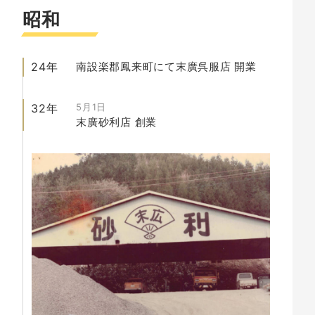
昭和
24年
南設楽郡鳳来町にて末廣呉服店
開業
32年
5月1日
末廣砂利店
創業