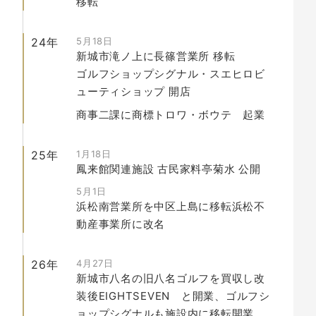
移転
24年
5月18日
新城市滝ノ上に長篠営業所
移転
ゴルフショップシグナル・スエヒロビ
ューティショップ
開店
商事二課に商標
トロワ・ボウテ
起業
25年
1月18日
鳳来館関連施設 古民家料亭菊水
公開
5月1日
浜松南営業所を中区上島に移転浜松不
動産事業所に改名
26年
4月27日
新城市八名の旧八名ゴルフを買収し改
装後
EIGHTSEVEN
と開業、ゴルフシ
ョップシグナルも施設内に移転開業