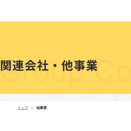
生コンクリート
二次製品
関連会
Group Co
関連会社・他事業
トップ
他事業