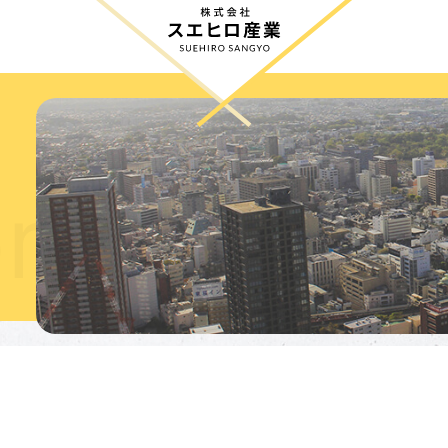
社・他事業
会社案
mpanies /