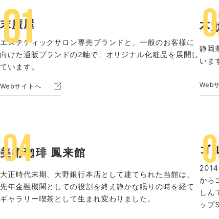
末廣屋
不
エステティックサロン専売ブランドと、一般のお客様に
静岡
向けた通販ブランドの2軸で、オリジナル化粧品を展開し
いま
ています。
Web
Webサイトへ
ゴル
美術珈琲 鳳来館
20
大正時代末期、大野銀行本店として建てられた当館は、
から
先年金融機関としての役割を終え静かな眠りの時を経て
しん
ギャラリー喫茶として生まれ変わりました。
ップS